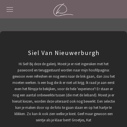
Siel Van Nieuwerburgh
Hi Siel! Bij deze de galerij. Moest je er niet ingeraken met het
paswoord en teruggestuurd worden naar mijn hoofdpagina:
gewoon even refreshen en nog eens naar de link gaan, dan zou het
moeten werken. Is een bug die ik er niet uit krijg. Ik raad je aan eerst
even het filmpje te bekijken, voor de hele 'experience'! Er staan er
nog een aantal onbewerkte tussen (die met de leiband). Moest je er
hieruit kiezen, worden deze uiteraard ook nog bewerkt. Een selectie
kan je maken door op de foto te gaan staan en op het hartje te
klikken. Zo kan ik ook zien welke je kiest. Geef maar gewoon een
seintje als je klaar bent! Groetjes, Kat