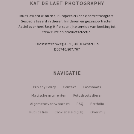
KAT DE LAET PHOTOGRAPHY
Multi-award winnend, Europees erkende portretfotografe.
Gespecialiseerd in dieren, kinderen en gezinsportretten.
Actief over heel België. Persoonlijke service van boeking tot
fotokeuze en productselectie.
Diestsesteenweg 367C, 3010 Kessel-Lo
BE0740.807.707
NAVIGATIE
Privacy Policy
Contact
Fotoshoots
Magische momenten
Fotoshoots dieren
Algemene voorwaarden
FAQ
Portfolio
Publicaties
Cookiebeleid (EU)
Over mij