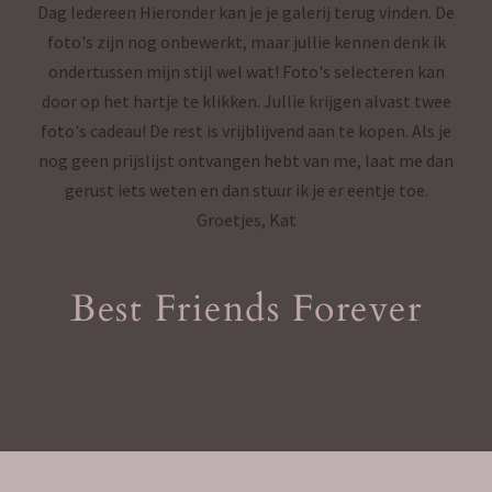
Dag Iedereen Hieronder kan je je galerij terug vinden. De
foto's zijn nog onbewerkt, maar jullie kennen denk ik
ondertussen mijn stijl wel wat! Foto's selecteren kan
door op het hartje te klikken. Jullie krijgen alvast twee
foto's cadeau! De rest is vrijblijvend aan te kopen. Als je
nog geen prijslijst ontvangen hebt van me, laat me dan
gerust iets weten en dan stuur ik je er eentje toe.
Groetjes, Kat
Best Friends Forever